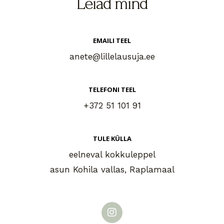
Leiad mind
EMAILI TEEL
anete@lillelausuja.ee
TELEFONI TEEL
+372 51 101 91
TULE KÜLLA
eelneval kokkuleppel
asun Kohila vallas, Raplamaal